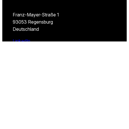
Franz-Mayer-Straße 1
93053 Regensburg
Deutschland
LinkedIn
EINZELBESETZUNG
SAP Personalberatung
SAP Executive Search
SAP Headhunter
Data & AI Headhunter
NEARSHORING