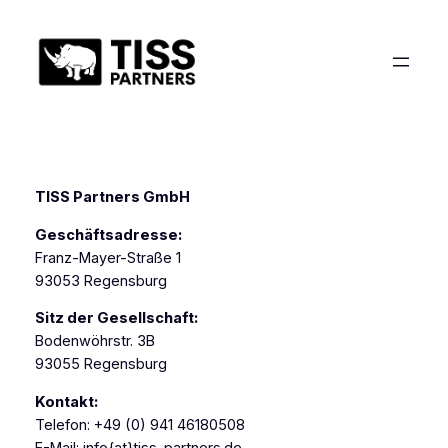
Zum
Inhalt
springen
TISS Partners GmbH
Geschäftsadresse
:
Franz-Mayer-Straße 1
93053 Regensburg
Sitz der Gesellschaft:
Bodenwöhrstr. 3B
93055 Regensburg
Kontakt:
Telefon: +49 (0) 941 46180508
E-Mail: info{at}tiss-partners.de