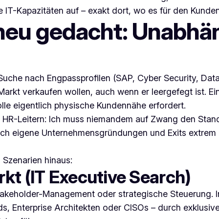
he IT-Kapazitäten auf – exakt dort, wo es für den Kunden
neu gedacht: Unabhän
uche nach Engpassprofilen (SAP, Cyber Security, Data) is
arkt verkaufen wollen, auch wenn er leergefegt ist. E
le eigentlich physische Kundennähe erfordert.
nd HR-Leitern: Ich muss niemandem auf Zwang den Stan
rch eigene Unternehmensgründungen und Exits extrem g
 Szenarien hinaus:
kt (IT Executive Search)
Stakeholder-Management oder strategische Steuerung. I
, Enterprise Architekten oder CISOs – durch exklusiven