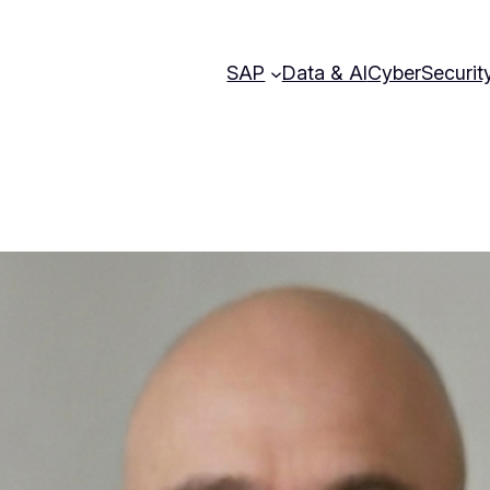
SAP
Data & AI
CyberSecurit