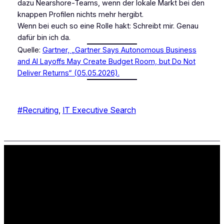
dazu Nearshore-Teams, wenn der lokale Markt bei den
knappen Profilen nichts mehr hergibt.
Wenn bei euch so eine Rolle hakt: Schreibt mir. Genau
dafür bin ich da.
Quelle:
Gartner, „Gartner Says Autonomous Business
and AI Layoffs May Create Budget Room, but Do Not
Deliver Returns“ (05.05.2026).
#Recruiting
, 
IT Executive Search