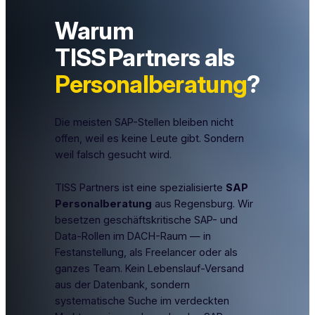
Warum
TISS Partners als
Personalberatung
?
Die meisten SAP-Stellen bleiben nicht
offen, weil es keine Leute gibt. Sondern
weil falsch gesucht wird.
TISS Partners ist eine spezialisierte
SAP
Personalberatung
aus Regensburg. Wir
besetzen geschäftskritische SAP- und
Data-Rollen im DACH-Raum — in
Festanstellung, als Freelancer oder als
ganzes Team. Kein Lebenslauf-Versand
aus der Datenbank, sondern
systematische Suche im verdeckten