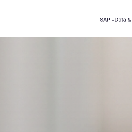
SAP
Data &