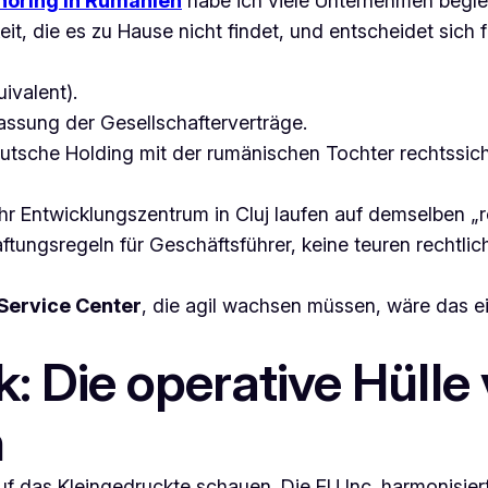
horing in Rumänien
habe ich viele Unternehmen begleit
, die es zu Hause nicht findet, und entscheidet sich fü
valent).
ssung der Gesellschafterverträge.
tsche Holding mit der rumänischen Tochter rechtssich
Ihr Entwicklungszentrum in Cluj laufen auf demselben „r
aftungsregeln für Geschäftsführer, keine teuren rechtl
Service Center
, die agil wachsen müssen, wäre das e
: Die operative Hülle 
n
auf das Kleingedruckte schauen. Die EU Inc. harmonisie